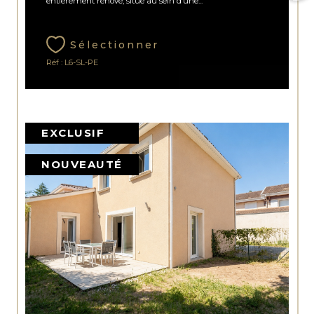
entièrement rénové, situé au sein d’une...
Sélectionner
Réf : L6-SL-PE
EXCLUSIF
NOUVEAUTÉ