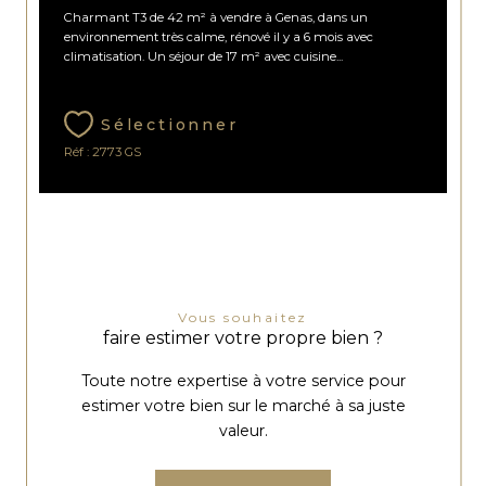
Charmant T3 de 42 m² à vendre à Genas, dans un
environnement très calme, rénové il y a 6 mois avec
climatisation. Un séjour de 17 m² avec cuisine...
Sélectionner
Réf : 2773 GS
Vous souhaitez
faire estimer votre propre bien ?
Toute notre expertise à votre service pour
estimer votre bien sur le marché à sa juste
valeur.