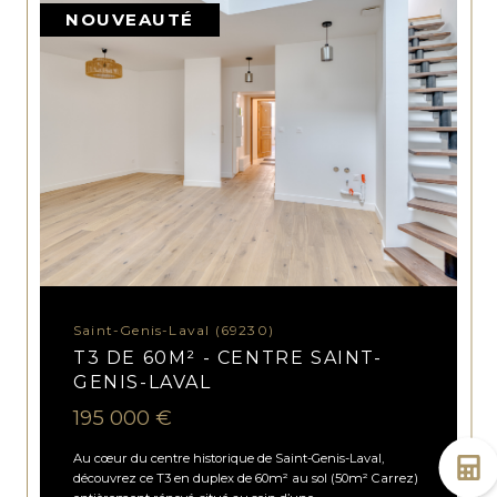
NOUVEAUTÉ
Saint-Genis-Laval (69230)
T3 DE 60M² - CENTRE SAINT-
GENIS-LAVAL
195 000 €
Au cœur du centre historique de Saint-Genis-Laval,
découvrez ce T3 en duplex de 60m² au sol (50m² Carrez)