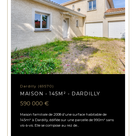
Dardilly (69570)
MAISON - 145M² - DARDILLY
590 000 €
Maison familiale de 2008 d'une surface habitable de
145m² à Dardilly, édifiée sur une parcelle de 990m² sans
vis-à-vis. Elle se compose au rez de...