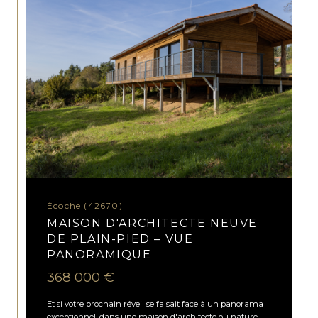
Écoche (42670)
MAISON D'ARCHITECTE NEUVE
DE PLAIN-PIED – VUE
PANORAMIQUE
368 000 €
Et si votre prochain réveil se faisait face à un panorama
exceptionnel, dans une maison d'architecte où nature,